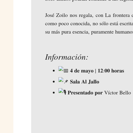
José Zoilo nos regala, con La frontera 
como poco conocida, no sólo está escrita 
su más pura esencia, puramente humanos, 
Información:
𝟒 𝐝𝐞 𝐦𝐚𝐲𝐨 | 𝟏𝟐:𝟎𝟎 𝐡𝐨𝐫𝐚𝐬
𝐒𝐚𝐥𝐚 𝐀𝐥 𝐉𝐚𝐥𝐥𝐨
𝐏𝐫𝐞𝐬𝐞𝐧𝐭𝐚𝐝𝐨 𝐩𝐨𝐫 Víctor Bello