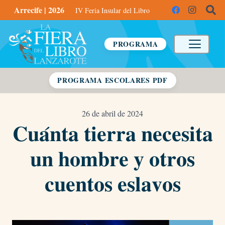
Arrecife | 2026
IV Feria Insular del Libro
PROGRAMA
PROGRAMA ESCOLARES PDF
26 de abril de 2024
𝐂𝐮𝐚́𝐧𝐭𝐚 𝐭𝐢𝐞𝐫𝐫𝐚 𝐧𝐞𝐜𝐞𝐬𝐢𝐭𝐚
𝐮𝐧 𝐡𝐨𝐦𝐛𝐫𝐞 𝐲 𝐨𝐭𝐫𝐨𝐬
𝐜𝐮𝐞𝐧𝐭𝐨𝐬 𝐞𝐬𝐥𝐚𝐯𝐨𝐬